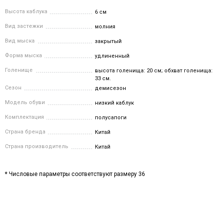
Высота каблука
6 см
Вид застежки
молния
Вид мыска
закрытый
Форма мыска
удлиненный
Голенище
высота голенища: 20 см; обхват голенища:
33 см.
Сезон
демисезон
Модель обуви
низкий каблук
Комплектация
полусапоги
Страна бренда
Китай
Страна производитель
Китай
* Числовые параметры соответствуют размеру 36