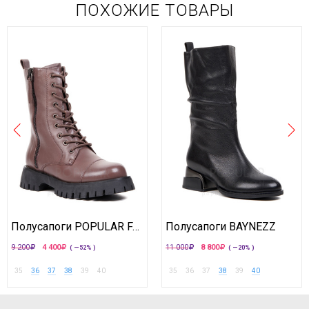
ПОХОЖИЕ ТОВАРЫ
Полусапоги POPULAR FASHION
Полусапоги BAYNEZZ
9 200
4 400
11 000
8 800
( —52% )
( —20% )
35
36
37
38
39
40
35
36
37
38
39
40