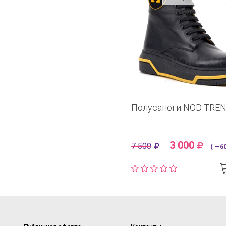
просмотр
Полусапоги NOD TRE
3 000
7 500
( —60