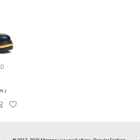
ND
% )