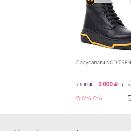
просмотр
Полусапоги NOD TRE
3 000
7 500
( —60