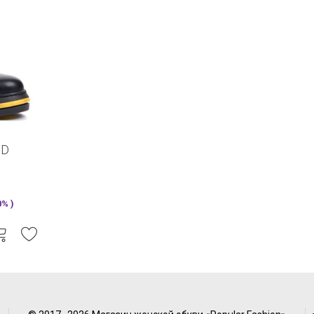
ND
% )