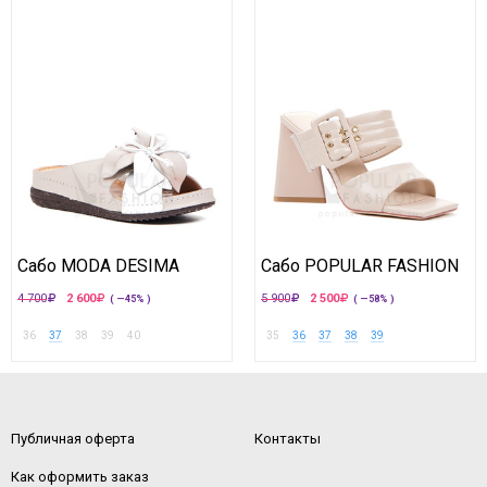
Сабо MODA DESIMA
Сабо POPULAR FASHION
4 700
2 600
5 900
2 500
( —45% )
( —58% )
36
37
38
39
40
35
36
37
38
39
Публичная оферта
Контакты
Как оформить заказ