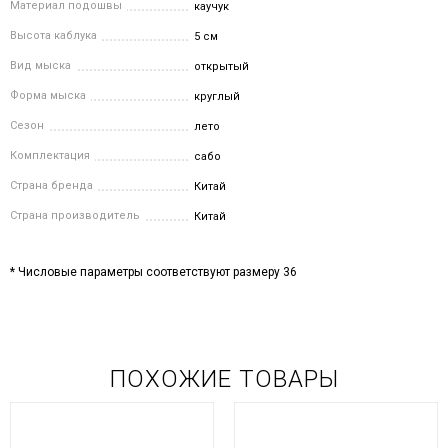
Материал подошвы
каучук
Высота каблука
5 см
Вид мыска
открытый
Форма мыска
круглый
Сезон
лето
Комплектация
сабо
Страна бренда
Китай
Страна производитель
Китай
* Числовые параметры соответствуют размеру 36
ПОХОЖИЕ ТОВАРЫ