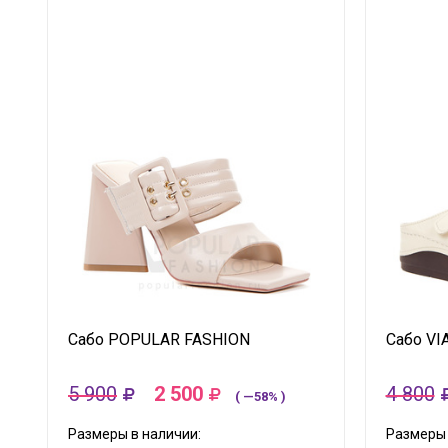
Сабо POPULAR FASHION
Сабо VI
5 900
2 500
4 800
( —58% )
Размеры в наличии:
Размеры 