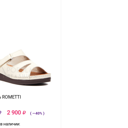
A ROMETTI
2 900
( —40% )
в наличии: