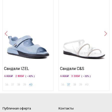
Сандали IZEL
Сандали C&S
4 900
2 800
4 900
3 300
( —43% )
( —33% )
36
37
38
39
40
36
37
38
39
40
Публичная оферта
Контакты