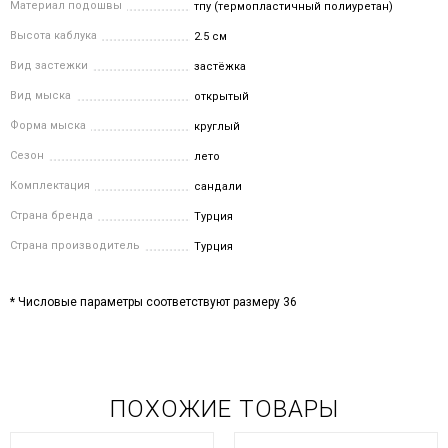
Материал подошвы
тпу (термопластичный полиуретан)
Высота каблука
2.5 см
Вид застежки
застёжка
Вид мыска
открытый
Форма мыска
круглый
Сезон
лето
Комплектация
сандали
Страна бренда
Турция
Страна производитель
Турция
* Числовые параметры соответствуют размеру 36
ПОХОЖИЕ ТОВАРЫ