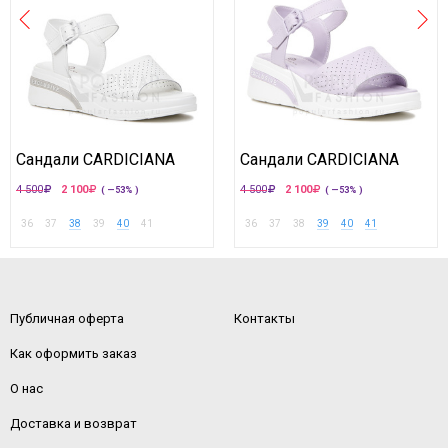
Сандали CARDICIANA
Сандали CARDICIANA
4 500
2 100
4 500
2 100
( —53% )
( —53% )
36
37
38
39
40
41
36
37
38
39
40
41
Публичная оферта
Контакты
Как оформить заказ
О нас
Доставка и возврат