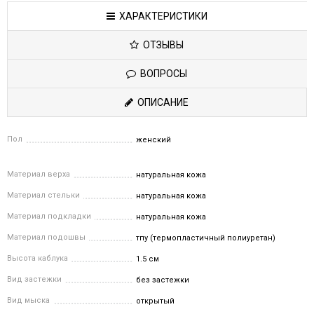
ХАРАКТЕРИСТИКИ
ОТЗЫВЫ
ВОПРОСЫ
ОПИСАНИЕ
Пол
женский
Материал верха
натуральная кожа
Материал стельки
натуральная кожа
Материал подкладки
натуральная кожа
Материал подошвы
тпу (термопластичный полиуретан)
Высота каблука
1.5 см
Вид застежки
без застежки
Вид мыска
открытый