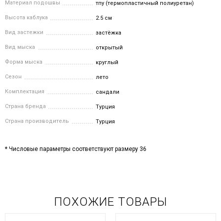
Материал подошвы
тпу (термопластичный полиуретан)
Высота каблука
2.5 см
Вид застежки
застёжка
Вид мыска
открытый
Форма мыска
круглый
Сезон
лето
Комплектация
сандали
Страна бренда
Турция
Страна производитель
Турция
* Числовые параметры соответствуют размеру 36
ПОХОЖИЕ ТОВАРЫ