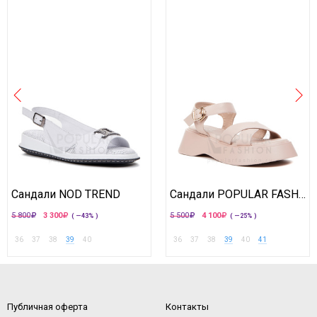
Сандали NOD TREND
Сандали POPULAR FASHION
5 800
3 300
5 500
4 100
( —43% )
( —25% )
36
37
38
39
40
36
37
38
39
40
41
Публичная оферта
Контакты