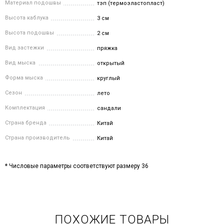
Материал подошвы
тэп (термоэластопласт)
Высота каблука
3 см
Высота подошвы
2 см
Вид застежки
пряжка
Вид мыска
открытый
Форма мыска
круглый
Сезон
лето
Комплектация
сандали
Страна бренда
Китай
Страна производитель
Китай
* Числовые параметры соответствуют размеру 36
ПОХОЖИЕ ТОВАРЫ