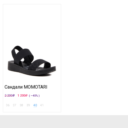
Сандали MOMOTARI
2 200
1 200
( —45% )
36
37
38
39
40
41