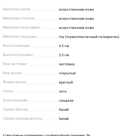
Материал верха
искусственная кожа
Материал стельки
искусственная кожа
Материал подкладки
искусственная кожа
Материал подошвы
тпу (термопластичный полиуретан)
Высота каблука
4.5 см
Высота подошвы
2.5 см
Вид застежки
застёжка
Вид мыска
открытый
Форма мыска
круглый
Сезон
лето
Комплектация
сандали
Страна бренда
Китай
Страна производитель
Китай
* Числовые параметры соответствуют размеру 36