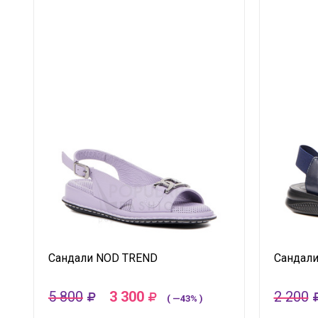
Сандали NOD TREND
Сандал
5 800
3 300
2 200
( —43% )