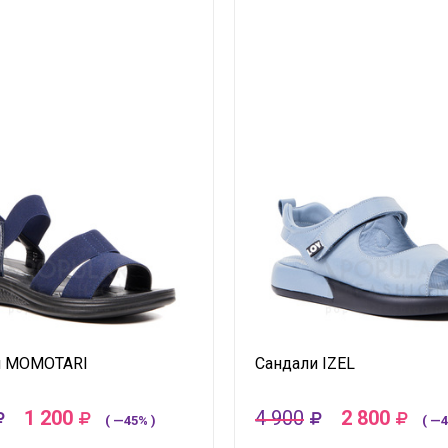
и MOMOTARI
Сандали IZEL
1 200
4 900
2 800
( —45% )
( —4