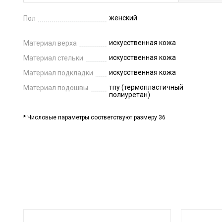
женский
Пол
искусственная кожа
Материал верха
искусственная кожа
Материал стельки
искусственная кожа
Материал подкладки
тпу (термопластичный
Материал подошвы
полиуретан)
* Числовые параметры соответствуют размеру 36