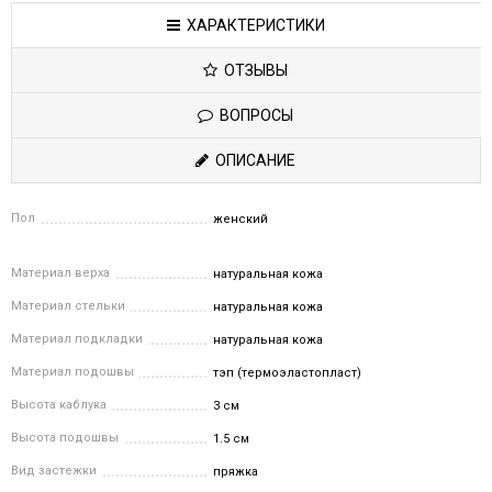
ХАРАКТЕРИСТИКИ
ОТЗЫВЫ
ВОПРОСЫ
ОПИСАНИЕ
Пол
женский
Материал верха
натуральная кожа
Материал стельки
натуральная кожа
Материал подкладки
натуральная кожа
Материал подошвы
тэп (термоэластопласт)
Высота каблука
3 см
Высота подошвы
1.5 см
Вид застежки
пряжка