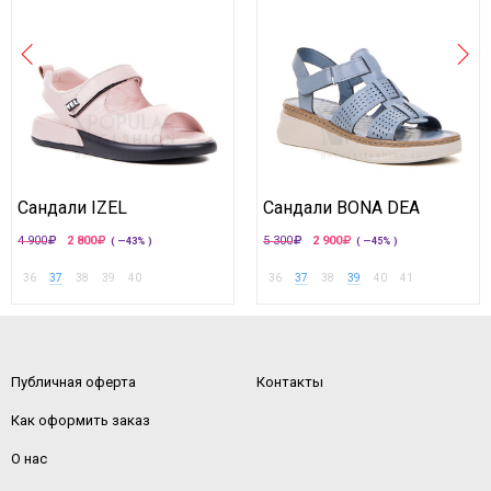
Сандали IZEL
Сандали BONA DEA
4 900
2 800
5 300
2 900
( —43% )
( —45% )
36
37
38
39
40
36
37
38
39
40
41
Публичная оферта
Контакты
Как оформить заказ
О нас