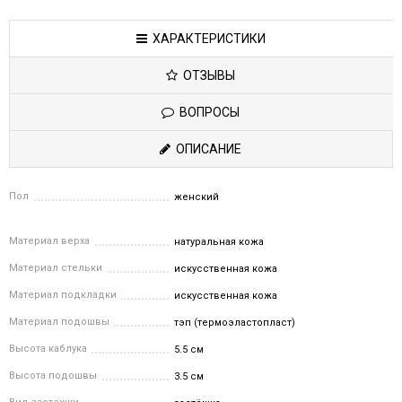
ХАРАКТЕРИСТИКИ
ОТЗЫВЫ
ВОПРОСЫ
ОПИСАНИЕ
Пол
женский
Материал верха
натуральная кожа
Материал стельки
искусственная кожа
Материал подкладки
искусственная кожа
Материал подошвы
тэп (термоэластопласт)
Высота каблука
5.5 см
Высота подошвы
3.5 см