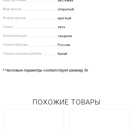
Вид застежки
застёжка
Вид мыска
открытый
Форма мыска
круглый
Сезон
лето
Комплектация
сандали
Страна бренда
Россия
Страна производитель
Китай
* Числовые параметры соответствуют размеру 36
ПОХОЖИЕ ТОВАРЫ