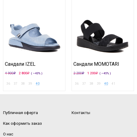
Сандали IZEL
Сандали MOMOTARI
4 900
2 800
2 200
1 200
( —43% )
( —45% )
36
37
38
39
40
36
37
38
39
40
41
Публичная оферта
Контакты
Как оформить заказ
О нас