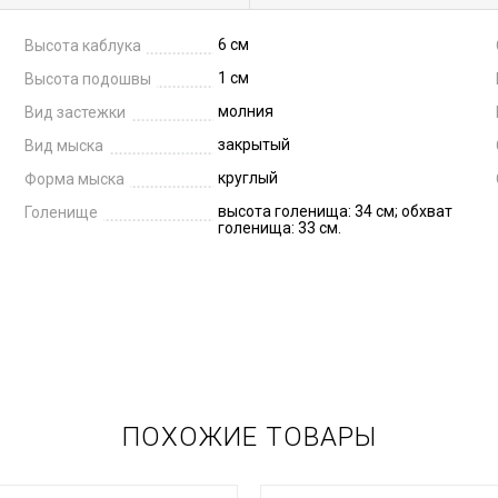
6 см
Высота каблука
1 см
Высота подошвы
молния
Вид застежки
закрытый
Вид мыска
круглый
Форма мыска
высота голенища: 34 см; обхват
Голенище
голенища: 33 см.
ПОХОЖИЕ ТОВАРЫ