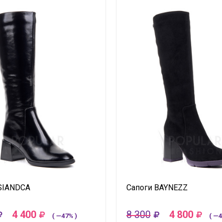
SIANDCA
Сапоги BAYNEZZ
4 400
8 300
4 800
( —47% )
( —4