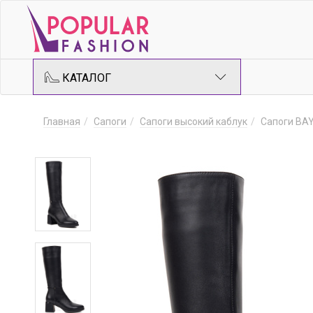
КАТАЛОГ
Главная
Сапоги
Сапоги высокий каблук
Сапоги BA