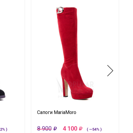
Сапоги MariaMoro
8 900
4 100
2% )
( —54% )