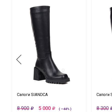
Сапоги SIANDCA
Сапоги 
8 900
5 000
8 300
( —44% )