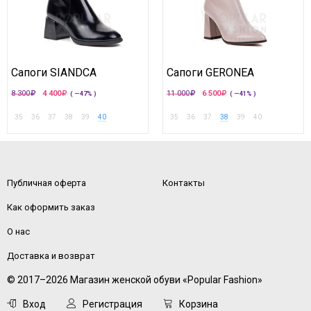
Сапоги SIANDCA
Сапоги GERONEA
8 300
4 400
11 000
6 500
( —47% )
( —41% )
35
36
37
38
39
40
35
36
37
38
39
40
Публичная оферта
Контакты
Как оформить заказ
О нас
Доставка и возврат
© 2017–2026 Магазин женской обуви «Popular Fashion»
Вход
Регистрация
Корзина