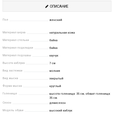
ОПИСАНИЕ
Пол
женский
Материал верха
натуральная кожа
Материал стельки
байка
Материал подкладки
байка
Материал подошвы
каучук
Высота каблука
7 см
Вид застежки
молния
Вид мыска
закрытый
Форма мыска
круглый
Голенище
высота голенища: 35 см; обхват голенища:
35 см.
Сезон
демисезон
Модель обуви
высокий каблук