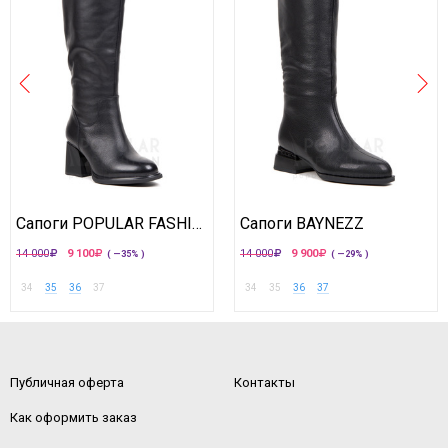
Сапоги POPULAR FASHION
Сапоги BAYNEZZ
14 000
9 100
14 000
9 900
( —35% )
( —29% )
34
35
36
37
34
35
36
37
Публичная оферта
Контакты
Как оформить заказ