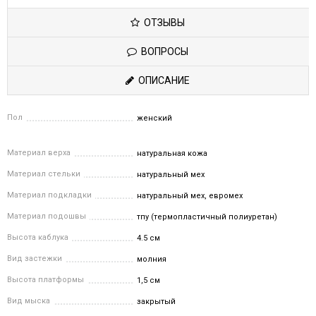
ОТЗЫВЫ
ВОПРОСЫ
ОПИСАНИЕ
Пол
женский
Материал верха
натуральная кожа
Материал стельки
натуральный мех
Материал подкладки
натуральный мех, евромех
Материал подошвы
тпу (термопластичный полиуретан)
Высота каблука
4.5 см
Вид застежки
молния
Высота платформы
1,5 см
Вид мыска
закрытый