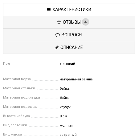
ХАРАКТЕРИСТИКИ
ОТЗЫВЫ
4
ВОПРОСЫ
ОПИСАНИЕ
Пол
женский
Материал верха
натуральная замша
Материал стельки
байка
Материал подкладки
байка
Материал подошвы
каучук
Высота каблука
9 см
Вид застежки
молния
Вид мыска
закрытый