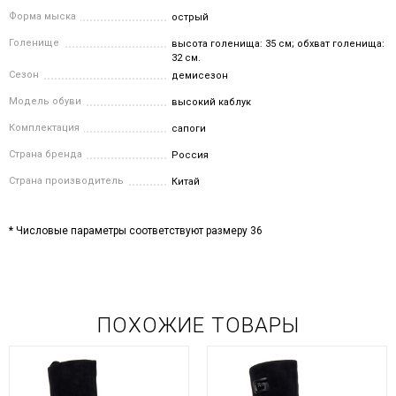
Форма мыска
острый
Голенище
высота голенища: 35 см; обхват голенища:
32 см.
Сезон
демисезон
Модель обуви
высокий каблук
Комплектация
сапоги
Страна бренда
Россия
Страна производитель
Китай
* Числовые параметры соответствуют размеру 36
ПОХОЖИЕ ТОВАРЫ