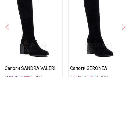
Сапоги SANDRA VALERI
Сапоги GERONEA
11 000
7 600
11 000
6 500
( —31% )
( —41% )
35
36
37
38
39
40
35
36
37
38
39
40
Публичная оферта
Контакты
Как оформить заказ