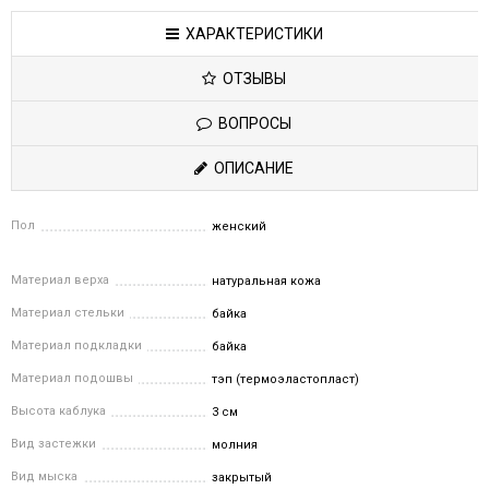
ХАРАКТЕРИСТИКИ
ОТЗЫВЫ
ВОПРОСЫ
ОПИСАНИЕ
Пол
женский
Материал верха
натуральная кожа
Материал стельки
байка
Материал подкладки
байка
Материал подошвы
тэп (термоэластопласт)
Высота каблука
3 см
Вид застежки
молния
Вид мыска
закрытый