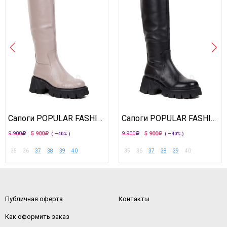
Сапоги POPULAR FASHION
Сапоги POPULAR FASHION
9 900
5 900
9 900
5 900
( —40% )
( —40% )
35
36
37
38
39
40
35
36
37
38
39
40
Публичная оферта
Контакты
Как оформить заказ