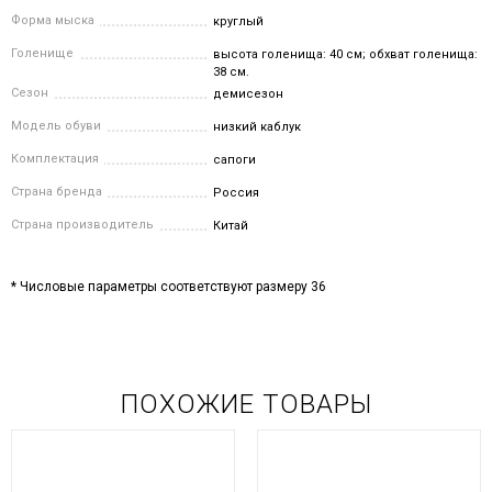
Форма мыска
круглый
Голенище
высота голенища: 40 см; обхват голенища:
38 см.
Сезон
демисезон
Модель обуви
низкий каблук
Комплектация
сапоги
Страна бренда
Россия
Страна производитель
Китай
* Числовые параметры соответствуют размеру 36
ПОХОЖИЕ ТОВАРЫ