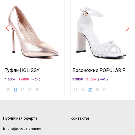
Туфли HOLISSY
Босоножки POPULAR FASHION
1 600
1 600
3 300
3 300
( —0% )
( —0% )
35
36
37
38
39
35
36
37
38
39
Публичная оферта
Контакты
Как оформить заказ