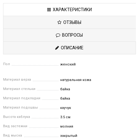
ХАРАКТЕРИСТИКИ
ОТЗЫВЫ
ВОПРОСЫ
ОПИСАНИЕ
Пол
женский
Материал верха
натуральная кожа
Материал стельки
байка
Материал подкладки
байка
Материал подошвы
каучук
Высота каблука
3.5 см
Вид застежки
молния
Вид мыска
закрытый