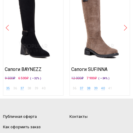
Сапоги BAYNEZZ
Сапоги SUFINNA
9 500
6 500
12 000
7 900
( —32% )
( —34% )
35
36
37
38
39
40
36
37
38
39
40
41
Публичная оферта
Контакты
Как оформить заказ