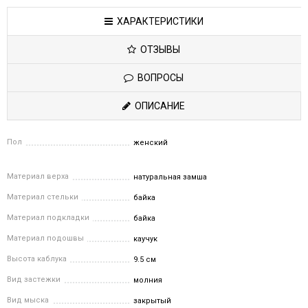
ХАРАКТЕРИСТИКИ
ОТЗЫВЫ
ВОПРОСЫ
ОПИСАНИЕ
Пол
женский
Материал верха
натуральная замша
Материал стельки
байка
Материал подкладки
байка
Материал подошвы
каучук
Высота каблука
9.5 см
Вид застежки
молния
Вид мыска
закрытый