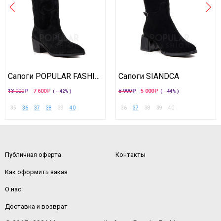
Сапоги POPULAR FASHION
Сапоги SIANDCA
13 000
7 600
8 900
5 000
( —42% )
( —44% )
35
36
37
38
39
40
36
37
38
39
40
Публичная оферта
Контакты
Как оформить заказ
О нас
Доставка и возврат