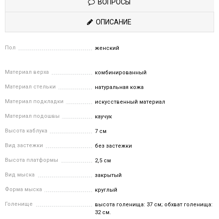
ВОПРОСЫ
ОПИСАНИЕ
Пол
женский
Материал верха
комбинированный
Материал стельки
натуральная кожа
Материал подкладки
искусственный материал
Материал подошвы
каучук
Высота каблука
7 см
Вид застежки
без застежки
Высота платформы
2,5 см
Вид мыска
закрытый
Форма мыска
круглый
Голенище
высота голенища: 37 см; обхват голенища:
32 см.