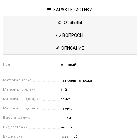
ХАРАКТЕРИСТИКИ
ОТЗЫВЫ
ВОПРОСЫ
ОПИСАНИЕ
Пол
женский
Материал верха
натуральная кожа
Материал стельки
байка
Материал подкладки
байка
Материал подошвы
каучук
Высота каблука
9.5 см
Вид застежки
молния
Вид мыска
закрытый