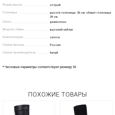
Форма мыска
острый
Голенище
высота голенища: 36 см; обхват голенища:
34 см.
Сезон
демисезон
Модель обуви
высокий каблук
Комплектация
сапоги
Страна бренда
Россия
Страна производитель
Китай
* Числовые параметры соответствуют размеру 36
ПОХОЖИЕ ТОВАРЫ