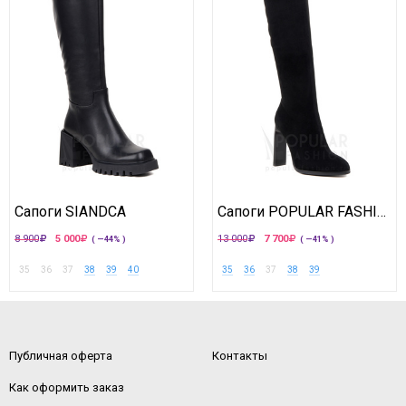
Сапоги SIANDCA
Сапоги POPULAR FASHION
8 900
5 000
13 000
7 700
( —44% )
( —41% )
35
36
37
38
39
40
35
36
37
38
39
Публичная оферта
Контакты
Как оформить заказ