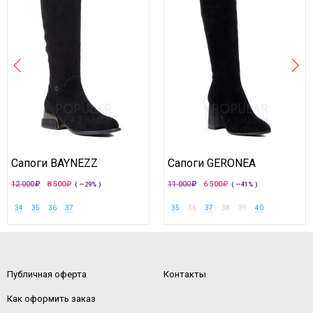
Сапоги BAYNEZZ
Сапоги GERONEA
12 000
8 500
11 000
6 500
( —29% )
( —41% )
34
35
36
37
35
36
37
38
39
40
Публичная оферта
Контакты
Как оформить заказ