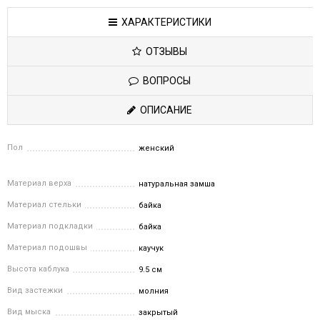
ХАРАКТЕРИСТИКИ
ОТЗЫВЫ
ВОПРОСЫ
ОПИСАНИЕ
Пол
женский
Материал верха
натуральная замша
Материал стельки
байка
Материал подкладки
байка
Материал подошвы
каучук
Высота каблука
9.5 см
Вид застежки
молния
Вид мыска
закрытый