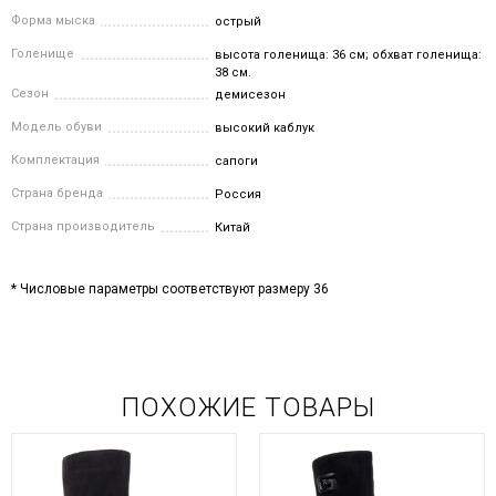
Форма мыска
острый
Голенище
высота голенища: 36 см; обхват голенища:
38 см.
Сезон
демисезон
Модель обуви
высокий каблук
Комплектация
сапоги
Страна бренда
Россия
Страна производитель
Китай
* Числовые параметры соответствуют размеру 36
ПОХОЖИЕ ТОВАРЫ