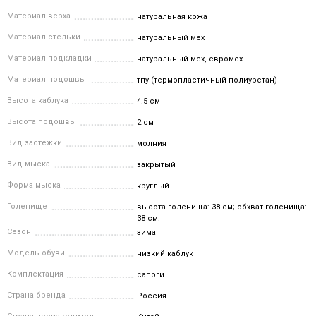
Материал верха
натуральная кожа
Материал стельки
натуральный мех
Материал подкладки
натуральный мех, евромех
Материал подошвы
тпу (термопластичный полиуретан)
Высота каблука
4.5 см
Высота подошвы
2 см
Вид застежки
молния
Вид мыска
закрытый
Форма мыска
круглый
Голенище
высота голенища: 38 см; обхват голенища:
38 см.
Сезон
зима
Модель обуви
низкий каблук
Комплектация
сапоги
Страна бренда
Россия