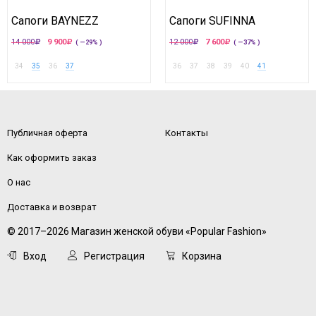
Сапоги BAYNEZZ
Сапоги SUFINNA
14 000
9 900
12 000
7 600
( —29% )
( —37% )
34
35
36
37
36
37
38
39
40
41
Публичная оферта
Контакты
Как оформить заказ
О нас
Доставка и возврат
© 2017–2026 Магазин женской обуви «Popular Fashion»
Вход
Регистрация
Корзина