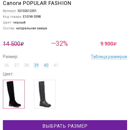
Сапоги POPULAR FASHION
Артикул:
32102612201
Код товара:
E101W-339B
Цвет:
черный
Состав:
натуральная замша
—32%
14 500
9 900
Размер:
Таблица размеров
36
37
38
39
40
41
Цвет:
ВЫБРАТЬ РАЗМЕР