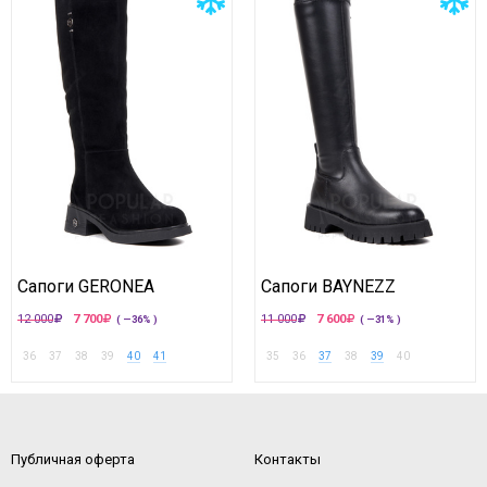
Сапоги GERONEA
Сапоги BAYNEZZ
12 000
7 700
11 000
7 600
( —36% )
( —31% )
36
37
38
39
40
41
35
36
37
38
39
40
Публичная оферта
Контакты