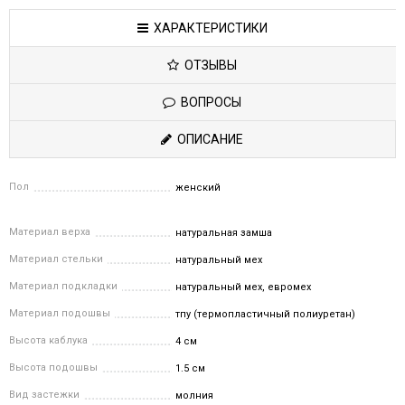
ХАРАКТЕРИСТИКИ
ОТЗЫВЫ
ВОПРОСЫ
ОПИСАНИЕ
Пол
женский
Материал верха
натуральная замша
Материал стельки
натуральный мех
Материал подкладки
натуральный мех, евромех
Материал подошвы
тпу (термопластичный полиуретан)
Высота каблука
4 см
Высота подошвы
1.5 см
Вид застежки
молния