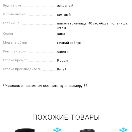
Вид мыска
закрытый
Форма мыска
круглый
Голенище
высота голенища: 40 см; обхват голенища:
39 см.
Сезон
зима
Модель обуви
низкий каблук
Комплектация
сапоги
Страна бренда
Россия
Страна производитель
Китай
* Числовые параметры соответствуют размеру 36
ПОХОЖИЕ ТОВАРЫ