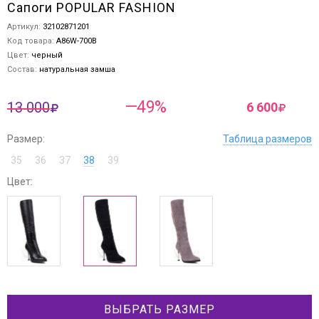
Сапоги POPULAR FASHION
Артикул:
32102871201
Код товара:
A86W-700B
Цвет:
черный
Состав:
натуральная замша
—49%
13 000
6 600
Размер:
Таблица размеров
35
36
37
38
39
Цвет:
ВЫБРАТЬ РАЗМЕР