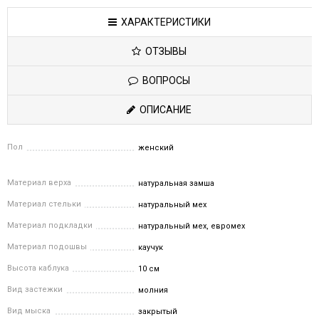
ХАРАКТЕРИСТИКИ
ОТЗЫВЫ
ВОПРОСЫ
ОПИСАНИЕ
Пол
женский
Материал верха
натуральная замша
Материал стельки
натуральный мех
Материал подкладки
натуральный мех, евромех
Материал подошвы
каучук
Высота каблука
10 см
Вид застежки
молния
Вид мыска
закрытый