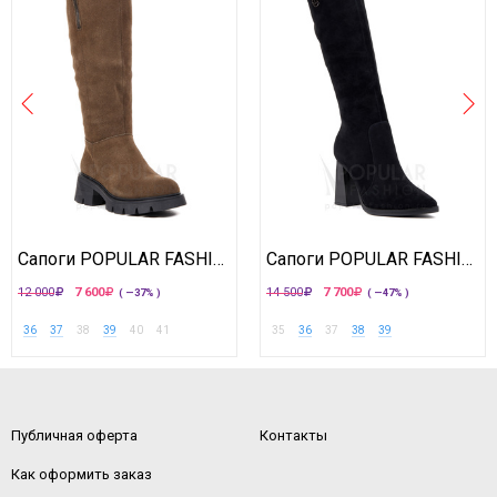
Сапоги POPULAR FASHION
Сапоги POPULAR FASHION
12 000
7 600
14 500
7 700
( —37% )
( —47% )
36
37
38
39
40
41
35
36
37
38
39
Публичная оферта
Контакты
Как оформить заказ