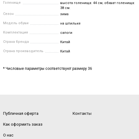
Голенище
высота голенища: 44 см; обхват голенища:
38 см.
Сезон
зима
Модель обуви
на шпильке
Комплектация
сапоги
Страна бренда
Китай
Страна производитель
Китай
* Числовые параметры соответствуют размеру 36
Публичная оферта
Контакты
Как оформить заказ
О нас