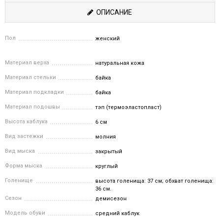
ОПИСАНИЕ
Пол
женский
Материал верха
натуральная кожа
Материал стельки
байка
Материал подкладки
байка
Материал подошвы
тэп (термоэластопласт)
Высота каблука
6 см
Вид застежки
молния
Вид мыска
закрытый
Форма мыска
круглый
Голенище
высота голенища: 37 см; обхват голенища:
36 см.
Сезон
демисезон
Модель обуви
средний каблук