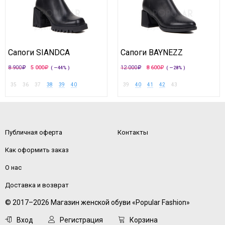
Сапоги SIANDCA
Сапоги BAYNEZZ
8 900
5 000
12 000
8 600
( —44% )
( —28% )
35
36
37
38
39
40
39
40
41
42
43
Публичная оферта
Контакты
Как оформить заказ
О нас
Доставка и возврат
© 2017–2026 Магазин женской обуви «Popular Fashion»
Вход
Регистрация
Корзина