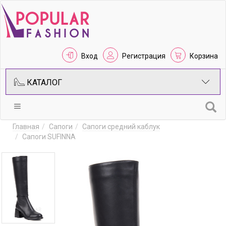
Вход
Регистрация
Корзина
КАТАЛОГ
Главная
Сапоги
Сапоги средний каблук
Сапоги SUFINNA