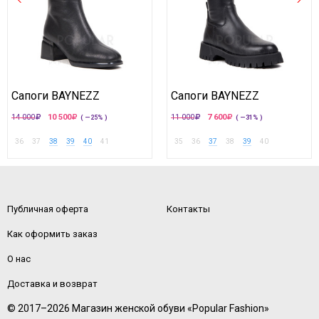
Сапоги BAYNEZZ
Сапоги BAYNEZZ
14 000
10 500
11 000
7 600
( —25% )
( —31% )
36
37
38
39
40
41
35
36
37
38
39
40
Публичная оферта
Контакты
Как оформить заказ
О нас
Доставка и возврат
© 2017–2026 Магазин женской обуви «Popular Fashion»