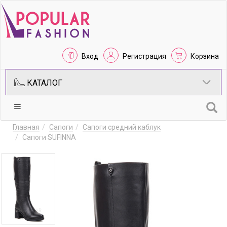
Вход
Регистрация
Корзина
КАТАЛОГ
Главная
Сапоги
Сапоги средний каблук
Сапоги SUFINNA