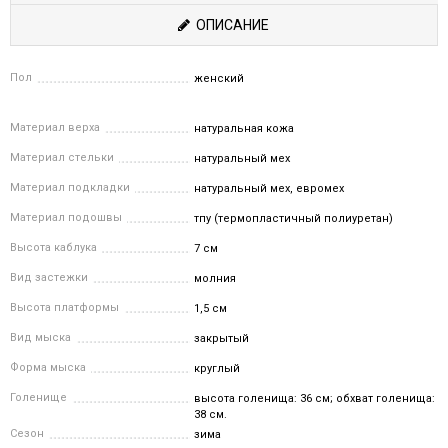
ОПИСАНИЕ
Пол
женский
Материал верха
натуральная кожа
Материал стельки
натуральный мех
Материал подкладки
натуральный мех, евромех
Материал подошвы
тпу (термопластичный полиуретан)
Высота каблука
7 см
Вид застежки
молния
Высота платформы
1,5 см
Вид мыска
закрытый
Форма мыска
круглый
Голенище
высота голенища: 36 см; обхват голенища:
38 см.
Сезон
зима