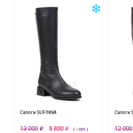
Сапоги SUFINNA
Сапоги 
13 000
8 800
12 000
( —32% )