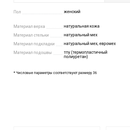
женский
Пол
натуральная кожа
Материал верха
натуральный мех
Материал стельки
натуральный мех, евромех
Материал подкладки
тпу (термопластичный
Материал подошвы
полиуретан)
* Числовые параметры соответствуют размеру 36