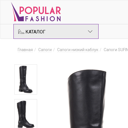
КАТАЛОГ
Главная
Сапоги
Сапоги низкий каблук
Сапоги SUFI