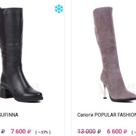
SUFINNA
Сапоги POPULAR FASHIO
7 600
13 000
6 600
( —37% )
( 