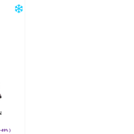
N
—49% )