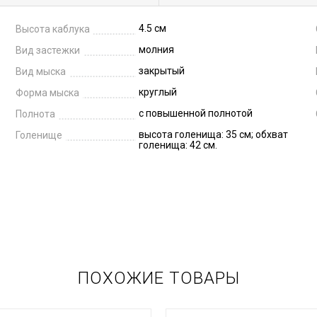
4.5 см
Высота каблука
молния
Вид застежки
закрытый
Вид мыска
круглый
Форма мыска
с повышенной полнотой
Полнота
высота голенища: 35 см; обхват
Голенище
голенища: 42 см.
ПОХОЖИЕ ТОВАРЫ