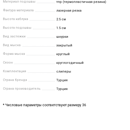
Материал подошвы
тпр (термопластичная резина)
Фактура материала
лазерная резка
Высота каблука
2.5 см
Высота подошвы
1.5 см
Вид застежки
шнурки
Вид мыска
закрытый
Форма мыска
круглый
Сезон
круглогодичный
Комплектация
слиперы
Страна бренда
Турция
Страна производитель
Турция
* Числовые параметры соответствуют размеру 36