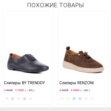
ПОХОЖИЕ ТОВАРЫ
Слиперы BY TRENDDY
Слиперы RENZONI
4 900
3 100
5 300
3 900
( —37% )
( —26% )
36
37
38
39
40
36
37
38
39
40
41