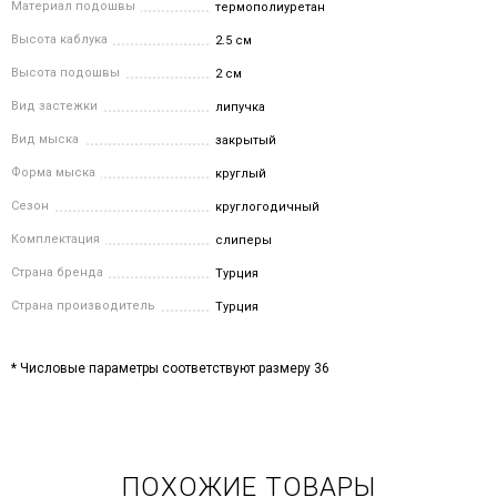
Материал подошвы
термополиуретан
Высота каблука
2.5 см
Высота подошвы
2 см
Вид застежки
липучка
Вид мыска
закрытый
Форма мыска
круглый
Сезон
круглогодичный
Комплектация
слиперы
Страна бренда
Турция
Страна производитель
Турция
* Числовые параметры соответствуют размеру 36
ПОХОЖИЕ ТОВАРЫ