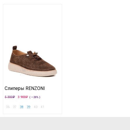
Слиперы RENZONI
5 300
3 900
( —26% )
36
37
38
39
40
41