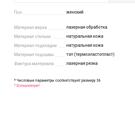
женский
Пол
лазерная обработка
Материал верха
натуральная кожа
Материал стельки
натуральная кожа
Материал подкладки
тэп (термоэластопласт)
Материал подошвы
лазерная резка
Фактура материала
* Числовые параметры соответствуют размеру 36
* Большемерит