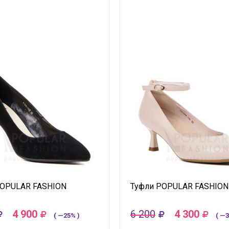
POPULAR FASHION
Туфли POPULAR FASHION
4 900
6 200
4 300
( —25% )
( —3