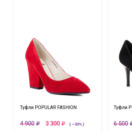
Туфли POPULAR FASHION
Туфли 
4 900
3 300
6 500
( —33% )