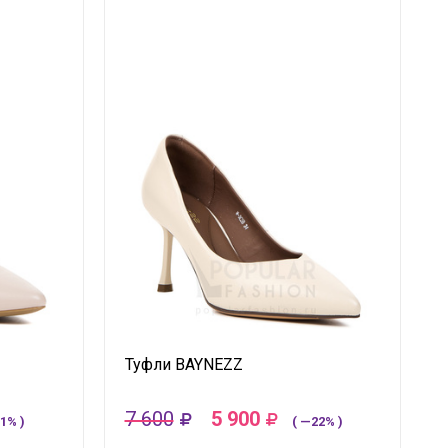
Туфли BAYNEZZ
7 600
5 900
1% )
( —22% )