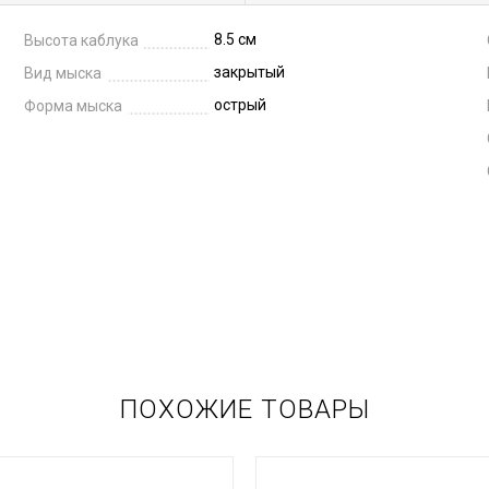
8.5 см
Высота каблука
закрытый
Вид мыска
острый
Форма мыска
ПОХОЖИЕ ТОВАРЫ