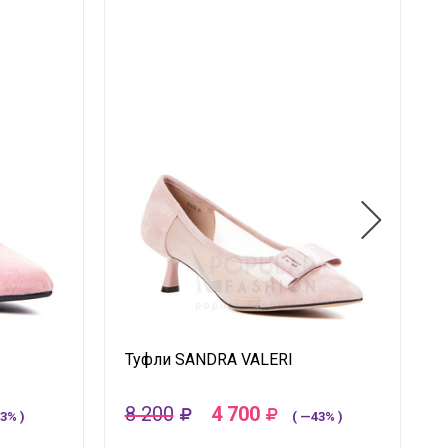
Туфли SANDRA VALERI
8 200
4 700
3% )
( —43% )