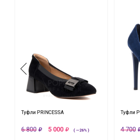
Туфли PRINCESSA
Туфли 
6 800
5 000
4 700
( —26% )