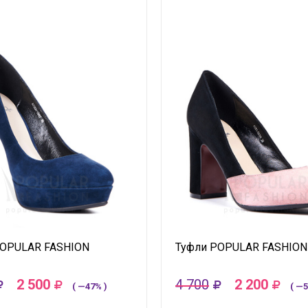
POPULAR FASHION
Туфли POPULAR FASHION
2 500
4 700
2 200
( —47% )
( —5