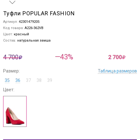
Туфли POPULAR FASHION
Артикул:
42301479205
Код товара:
A226-362VB
Цвет:
красный
Состав:
натуральная замша
—43%
4 700
2 700
Размер:
Таблица размеров
35
36
37
38
39
Цвет: