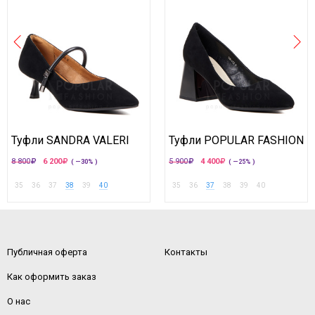
Туфли SANDRA VALERI
Туфли POPULAR FASHION
8 800
6 200
5 900
4 400
( —30% )
( —25% )
35
36
37
38
39
40
35
36
37
38
39
40
Публичная оферта
Контакты
Как оформить заказ
О нас