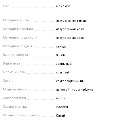
Пол
женский
Материал верха
натуральная замша
Материал стельки
натуральная кожа
Материал подкладки
натуральная кожа
Материал подошвы
каучук
Высота каблука
8.5 см
Вид мыска
закрытый
Форма мыска
круглый
Сезон
круглогодичный
Модель обуви
на устойчивом каблуке
Комплектация
туфли
Страна бренда
Россия
Страна производитель
Китай