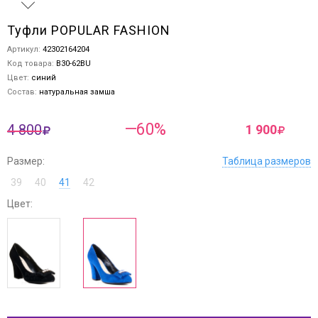
Туфли POPULAR FASHION
Артикул:
42302164204
Код товара:
B30-62BU
Цвет:
синий
Состав:
натуральная замша
—60%
4 800
1 900
Размер:
Таблица размеров
39
40
41
42
Цвет: