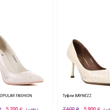
POPULAR FASHION
Туфли BAYNEZZ
5 200
7 600
5 900
( —19% )
( —2