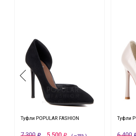
Туфли POPULAR FASHION
Туфли 
7 300
5 500
6 400
( —25% )