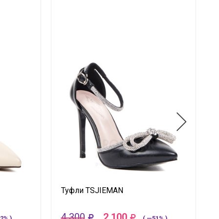
Туфли TSJIEMAN
4 300
2 100
2% )
( —51% )