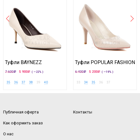
Туфли BAYNEZZ
Туфли POPULAR FASHION
7 600
5 900
6 400
5 200
( —22% )
( —19% )
35
36
37
38
39
40
33
34
35
36
37
Публичная оферта
Контакты
Как оформить заказ
О нас