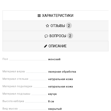
ХАРАКТЕРИСТИКИ
ОТЗЫВЫ
2
ВОПРОСЫ
2
ОПИСАНИЕ
Пол
женский
Материал верха
лазерная обработка
Материал стельки
натуральная кожа
Материал подкладки
натуральная кожа
Материал подошвы
каучук
Высота каблука
8 см
Вид мыска
закрытый