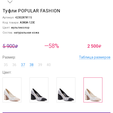
Туфли POPULAR FASHION
Артикул:
42302878115
Код товара:
A380A-123E
Цвет:
мультиколор
Состав:
натуральная кожа
—58%
5 900
2 500
Размер:
Таблица размеров
35
36
37
38
39
40
Цвет: