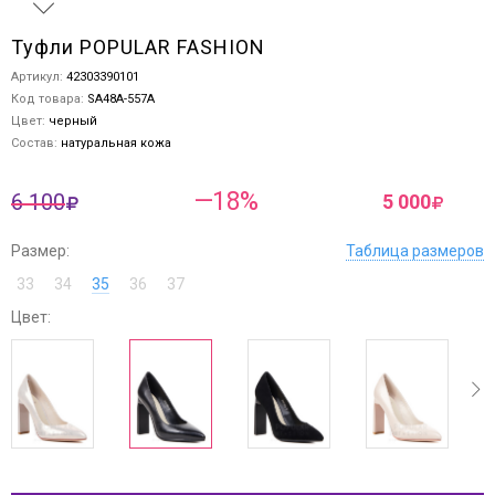
Туфли POPULAR FASHION
Артикул:
42303390101
Код товара:
SA48A-557A
Цвет:
черный
Состав:
натуральная кожа
—18%
6 100
5 000
Размер:
Таблица размеров
33
34
35
36
37
Цвет:
ev
next