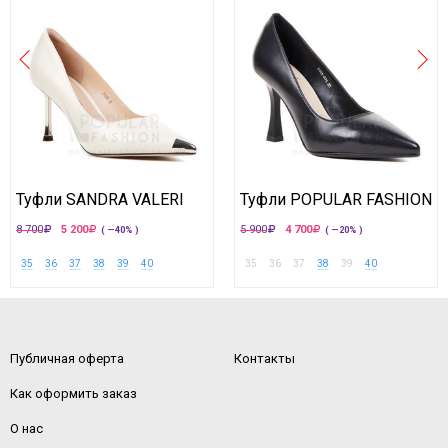
Туфли SANDRA VALERI
Туфли POPULAR FASHION
8 700
5 200
5 900
4 700
( —40% )
( —20% )
35
36
37
38
39
40
35
36
37
38
39
40
Публичная оферта
Контакты
Как оформить заказ
О нас