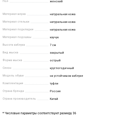
Пол
женский
Материал верха
натуральная кожа
Материал стельки
натуральная кожа
Материал подкладки
натуральная кожа
Материал подошвы
каучук
Высота каблука
7 см
Вид мыска
закрытый
Форма мыска
острый
Сезон
круглогодичный
Модель обуви
на устойчивом каблуке
Комплектация
туфли
Страна бренда
Россия
Страна производитель
Китай
* Числовые параметры соответствуют размеру 36