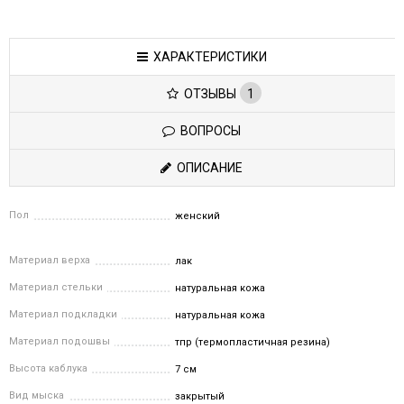
ХАРАКТЕРИСТИКИ
ОТЗЫВЫ
1
ВОПРОСЫ
ОПИСАНИЕ
Пол
женский
Материал верха
лак
Материал стельки
натуральная кожа
Материал подкладки
натуральная кожа
Материал подошвы
тпр (термопластичная резина)
Высота каблука
7 см
Вид мыска
закрытый