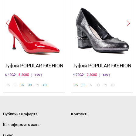
Туфли POPULAR FASHION
Туфли POPULAR FASHION
6 400
5 200
4 700
2 200
( —19% )
( —53% )
35
36
37
38
39
40
35
36
37
38
39
40
Публичная оферта
Контакты
Как оформить заказ
О нас