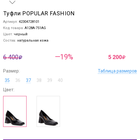
Туфли POPULAR FASHION
Артикул:
42304728101
Код товара:
A128A-751AG
Цвет:
черный
Состав:
натуральная кожа
—19%
6 400
5 200
Размер:
Таблица размеров
35
36
37
38
39
40
Цвет: