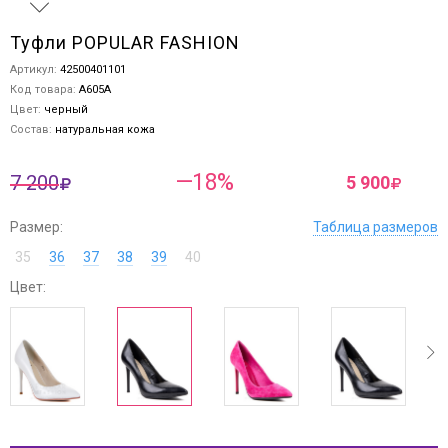
Туфли POPULAR FASHION
Артикул:
42500401101
Код товара:
A605A
Цвет:
черный
Состав:
натуральная кожа
—18%
7 200
5 900
Размер:
Таблица размеров
35
36
37
38
39
40
Цвет:
ev
next