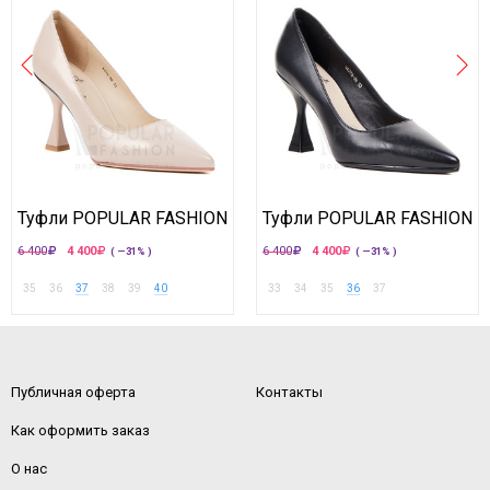
Туфли POPULAR FASHION
Туфли POPULAR FASHION
6 400
4 400
6 400
4 400
( —31% )
( —31% )
35
36
37
38
39
40
33
34
35
36
37
Публичная оферта
Контакты
Как оформить заказ
О нас