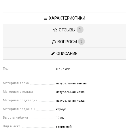
ХАРАКТЕРИСТИКИ
ОТЗЫВЫ
1
ВОПРОСЫ
2
ОПИСАНИЕ
Пол
женский
Материал верха
натуральная замша
Материал стельки
натуральная кожа
Материал подкладки
натуральная кожа
Материал подошвы
каучук
Высота каблука
10 см
Вид мыска
закрытый