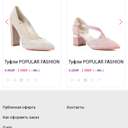
Туфли POPULAR FASHION
Туфли POPULAR FASHION
5 300
3 300
5 200
2 200
( —38% )
( —58% )
35
36
37
38
39
33
34
35
36
37
Публичная оферта
Контакты
Как оформить заказ
О нас