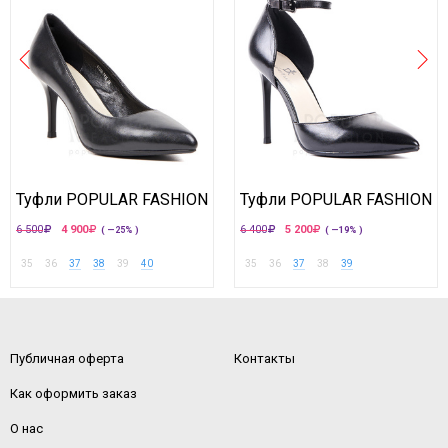
Туфли POPULAR FASHION
Туфли POPULAR FASHION
6 500
4 900
6 400
5 200
( —25% )
( —19% )
35
36
37
38
39
40
35
36
37
38
39
Публичная оферта
Контакты
Как оформить заказ
О нас