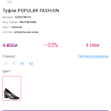
Туфли POPULAR FASHION
Артикул:
42502186101
Код товара:
BA319A-656A
Цвет:
черный
Состав:
натуральная кожа
—35%
4 800
3 100
Размер:
Таблица размеров
39
40
41
42
Цвет: