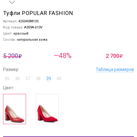
Туфли POPULAR FASHION
Артикул:
42504088105
Код товара:
A309A-610V
Цвет:
красный
Состав:
натуральная кожа
—48%
5 200
2 700
Размер:
Таблица размеров
35
36
37
38
39
40
Цвет: