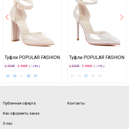
Туфли POPULAR FASHION
Туфли POPULAR FASHION
6 400
5 200
6 500
5 400
( —19% )
( —17% )
35
36
37
38
39
35
36
37
38
39
Публичная оферта
Контакты
Как оформить заказ
О нас