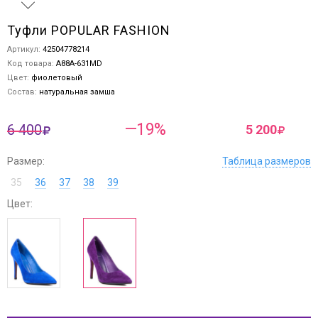
Туфли POPULAR FASHION
Артикул:
42504778214
Код товара:
A88A-631MD
Цвет:
фиолетовый
Состав:
натуральная замша
—19%
6 400
5 200
Размер:
Таблица размеров
35
36
37
38
39
Цвет: