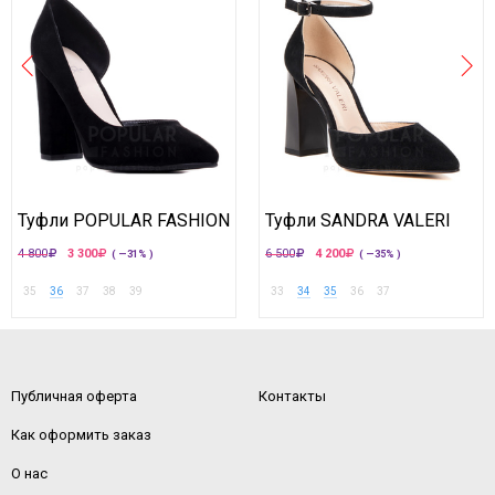
Туфли POPULAR FASHION
Туфли SANDRA VALERI
4 800
3 300
6 500
4 200
( —31% )
( —35% )
35
36
37
38
39
33
34
35
36
37
Публичная оферта
Контакты
Как оформить заказ
О нас