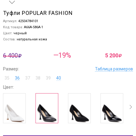
Туфли POPULAR FASHION
Артикул:
42504784101
Код товара:
A66A-586A-1
Цвет:
черный
Состав:
натуральная кожа
—19%
6 400
5 200
Размер:
Таблица размеров
35
36
37
38
39
40
Цвет:
ev
next