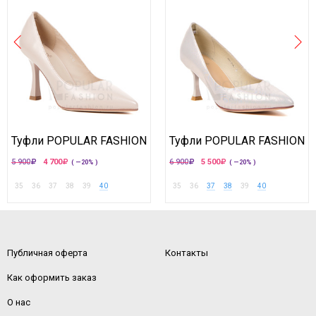
Туфли POPULAR FASHION
Туфли POPULAR FASHION
5 900
4 700
6 900
5 500
( —20% )
( —20% )
35
36
37
38
39
40
35
36
37
38
39
40
Публичная оферта
Контакты
Как оформить заказ
О нас