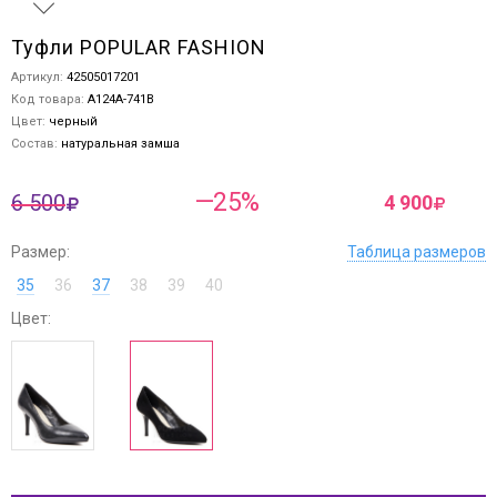
Туфли POPULAR FASHION
Артикул:
42505017201
Код товара:
A124A-741B
Цвет:
черный
Состав:
натуральная замша
—25%
6 500
4 900
Размер:
Таблица размеров
35
36
37
38
39
40
Цвет: