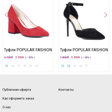
Туфли POPULAR FASHION
Туфли POPULAR FASHION
4 700
3 200
7 800
5 900
( —32% )
( —24% )
35
36
37
38
39
40
33
34
35
36
37
Публичная оферта
Контакты
Как оформить заказ
О нас