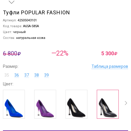
Туфли POPULAR FASHION
Артикул:
42505043101
Код товара:
A65A-585A
Цвет:
черный
Состав:
натуральная кожа
—22%
6 800
5 300
Размер:
Таблица размеров
35
36
37
38
39
Цвет:
ev
next