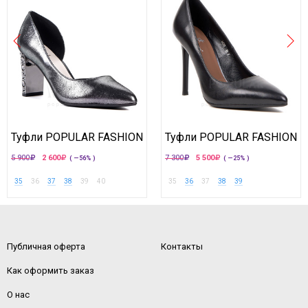
Туфли POPULAR FASHION
Туфли POPULAR FASHION
5 900
2 600
7 300
5 500
( —56% )
( —25% )
35
36
37
38
39
40
35
36
37
38
39
Публичная оферта
Контакты
Как оформить заказ
О нас